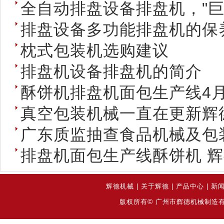
全自动排盘设备排盘机，"巨
排盘设备多功能排盘机的保
枕式包装机选购建议
排盘机设备排盘机的简介
酥饼机排盘机面包生产线4
真空包装机械一直在更新辉
广东质监抽查食品机械及包
排盘机面包生产线酥饼机 
辉德机械
|
关于辉德
|
产品中心
|
新
©
版权所有
广州市辉德机械制造