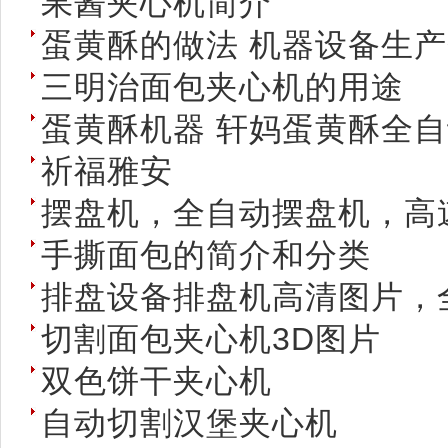
果酱夹心机简介
蛋黄酥的做法 机器设备生
三明治面包夹心机的用途
蛋黄酥机器 轩妈蛋黄酥全
祈福雅安
摆盘机，全自动摆盘机，高
手撕面包的简介和分类
排盘设备排盘机高清图片，
切割面包夹心机3D图片
双色饼干夹心机
自动切割汉堡夹心机