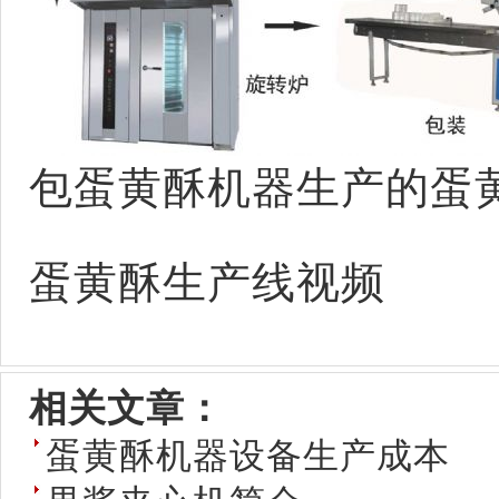
包蛋黄酥机器生产的蛋
蛋黄酥生产线视频
相关文章：
蛋黄酥机器设备生产成本