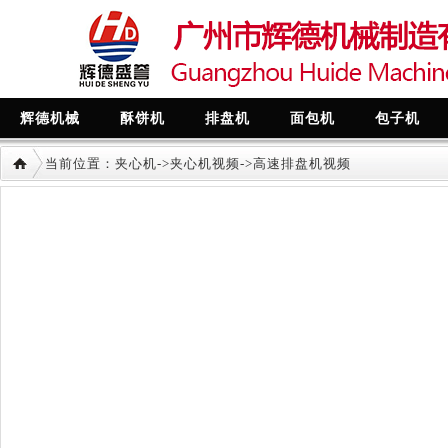
辉德机械
酥饼机
排盘机
面包机
包子机
当前位置：
夹心机
->
夹心机视频
->高速排盘机视频