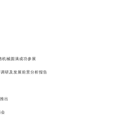
辉德机械圆满成功参展
市场调研及发展前景分析报告
式推出
酒会