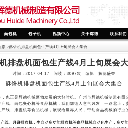
面包机
包子机
视频中心
关于辉德
联系我们
动态
->酥饼机排盘机面包生产线4月上旬展会大集合
机排盘机面包生产线4月上旬展会
时间：2017-04-17 阅读：3097次 编辑：辉德盛誉
酥饼机排盘机面包生产线4月上旬展会大集合
节，也正是辉德机械蓬勃发展的大好时机。广州市辉德机械制造有限
生产线、面包夹心机等食品机械，我们辉德人意气风发，一路北上，
生产线、排盘机等食品机械，展现给世界人民，带动食品机械的行业
生产线、月饼排盘机，生自动多功能排盘机等食品机械自动化生产，多功