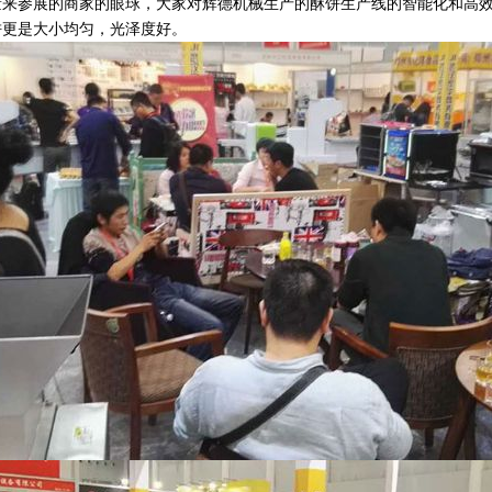
量来参展的商家的眼球，大家对辉德机械生产的酥饼生产线的智能化和高
饼更是大小均匀，光泽度好。