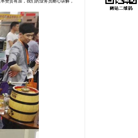
效率赞赏有加，我们的业务员耐心讲解，