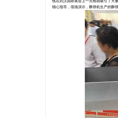
线在武汉国际展会上一亮相就吸引了大
细心指导，现场演示，酥饼机生产的酥