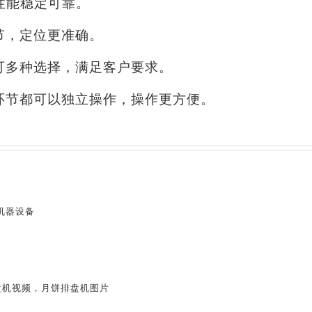
性能稳定可靠。
节，定位更准确。
可多种选择，满足客户要求。
环节都可以独立操作，操作更方便。
机器设备
盘机视频，月饼排盘机图片