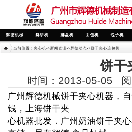
辉德机械
酥饼机
排盘机
面包机
包子机
当前位置：
夹心机
->
新闻资讯
->
辉德动态
->饼干夹心连包机
饼干
时间：2013-05-05
广州辉德
机械
饼干夹心机器，自
钱，上海饼干夹
心机器批发，广州奶油饼干夹心