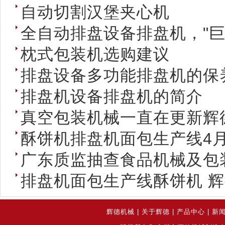
自动切割汉堡夹心机
全自动排盘设备排盘机，"巨
枕式包装机选购建议
排盘设备多功能排盘机的保
排盘机设备排盘机的简介
真空包装机械一直在更新辉
酥饼机排盘机面包生产线4
广东质监抽查食品机械及包
排盘机面包生产线酥饼机 
辉德机械
|
关于辉德
|
产品中心
|
新