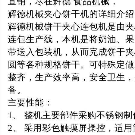
直销，尽在
辉德
食品机械，
辉德
机械
夹心饼干机的详细介绍
辉德
机械
饼干夹心连包机是由夹
连包生产线，本机是将奶油、果
带送入包装机，从而完成饼干夹
圆等各种规格饼干。可特殊定做
整齐，生产效率高，安全卫生，
备。
主要性能：
1
、 整机主要部件采购不锈钢
2
、 采用彩色触摸屏操控，适用